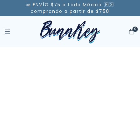
📣 ENVÍO $75 a todo México 🇲🇽
comprando a partir de $750
0